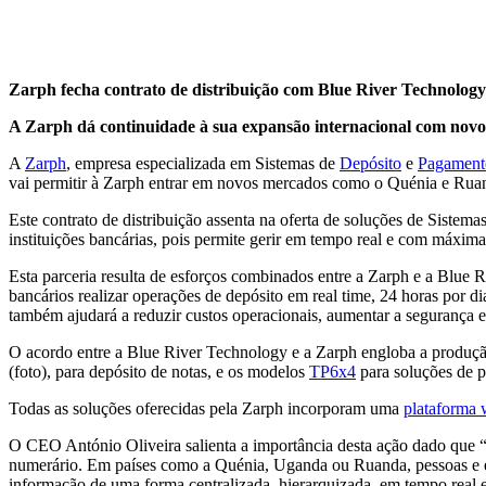
Zarph fecha contrato de distribuição com Blue River Technology
A Zarph dá continuidade à sua expansão internacional com novo 
A
Zarph
, empresa especializada em Sistemas de
Depósito
e
Pagament
vai permitir à Zarph entrar em novos mercados como o Quénia e Ru
Este contrato de distribuição assenta na oferta de soluções de Sist
instituições bancárias, pois permite gerir em tempo real e com máxim
Esta parceria resulta de esforços combinados entre a Zarph e a Blue R
bancários realizar operações de depósito em real time, 24 horas por 
também ajudará a reduzir custos operacionais, aumentar a segurança e
O acordo entre a Blue River Technology e a Zarph engloba a produç
(foto), para depósito de notas, e os modelos
TP6x4
para soluções de 
Todas as soluções oferecidas pela Zarph incorporam uma
plataforma
O CEO António Oliveira salienta a importância desta ação dado que “a 
numerário. Em países como a Quénia, Uganda ou Ruanda, pessoas e emp
informação de uma forma centralizada, hierarquizada, em tempo real e