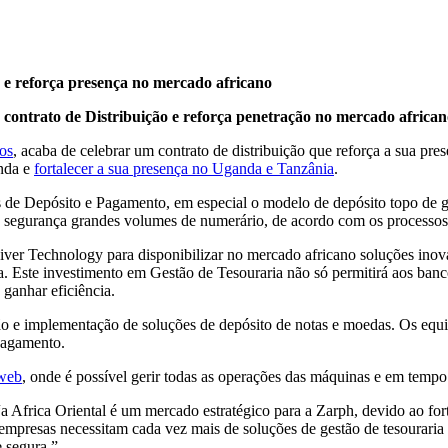
 e reforça presença no mercado africano
contrato de Distribuição e reforça penetração no mercado africa
os
, acaba de celebrar um contrato de distribuição que reforça a sua pr
anda e
fortalecer a sua presença no Uganda e Tanzânia
.
emas de Depósito e Pagamento, em especial o modelo de depósito topo 
a segurança grandes volumes de numerário, de acordo com os processos i
iver Technology para disponibilizar no mercado africano soluções inova
dia. Este investimento em Gestão de Tesouraria não só permitirá aos ban
 ganhar eficiência.
ão e implementação de soluções de depósito de notas e moedas. Os eq
pagamento.
 web
, onde é possível gerir todas as operações das máquinas e em tempo 
Africa Oriental é um mercado estratégico para a Zarph, devido ao forte
resas necessitam cada vez mais de soluções de gestão de tesouraria c
 segura.”