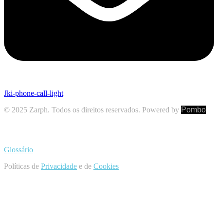
Jki-phone-call-light
© 2025 Zarph. Todos os direitos reservados. Powered by
Pombo
Glossário
Políticas de
Privacidade
e de
Cookies