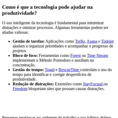
Como é que a tecnologia pode ajudar na
produtividade?
O uso inteligente da tecnologia é fundamental para minimizar
distrações e otimizar processos. Algumas ferramentas podem ser
aliadas valiosas:
Gestão de tarefas:
Aplicações como
Trello
,
Asana
e
Todoist
ajudam a organizar prioridades e acompanhar o progresso de
projetos.
Bloco de foco:
Ferramentas como
Forest
ou
Time Stream
implementam o Método Pomodoro e auxiliam na
concentração.
Gestão do tempo:
Toggl
e
RescueTime
controlam o uso do
tempo para identificar e corrigir desperdícios de
produtividade.
Redução de distrações:
Extensões como
StayFocusd
ou
Freedom
bloqueiam sites que possam causar distrações.
Pequenas mudanças no ambiente de trabalho e nos hábitos diários